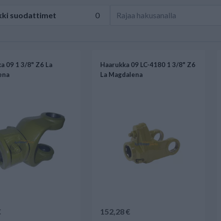
kki
suodattimet
0
a 09 1 3/8" Z6 La
Haarukka 09 LC-4180 1 3/8" Z6
ena
La Magdalena
€
152,28 €