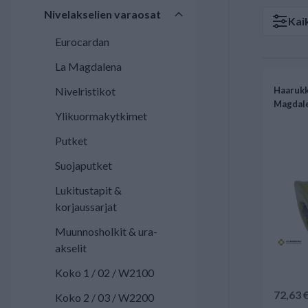
Nivelakselien varaosat
Kai
Eurocardan
La Magdalena
Nivelristikot
Haarukk
Magdal
Ylikuormakytkimet
Putket
Suojaputket
Lukitustapit &
korjaussarjat
Muunnosholkit & ura-
akselit
Koko 1 / 02 / W2100
72,63 
Koko 2 / 03 / W2200