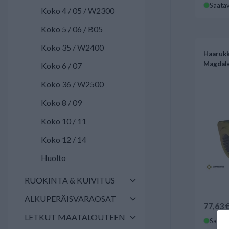
Saatav
Koko 4 / 05 / W2300
Koko 5 / 06 / B05
Koko 35 / W2400
Haarukk
Magdal
Koko 6 / 07
Koko 36 / W2500
Koko 8 / 09
Koko 10 / 11
Koko 12 / 14
Huolto
RUOKINTA & KUIVITUS
ALKUPERÄISVARAOSAT
77,63 
LETKUT MAATALOUTEEN
Saatav