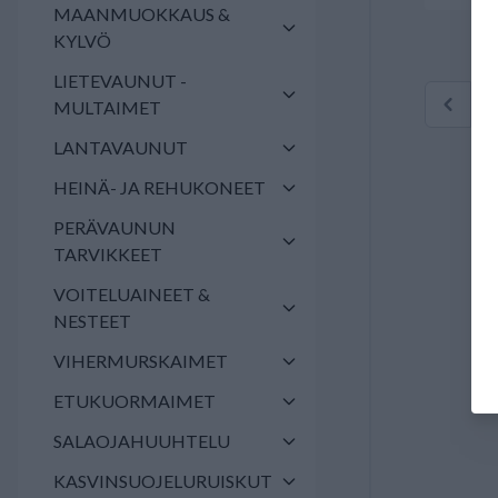
MAANMUOKKAUS &
KYLVÖ
LIETEVAUNUT -
MULTAIMET
LANTAVAUNUT
HEINÄ- JA REHUKONEET
PERÄVAUNUN
TARVIKKEET
VOITELUAINEET &
NESTEET
VIHERMURSKAIMET
ETUKUORMAIMET
SALAOJAHUUHTELU
KASVINSUOJELURUISKUT