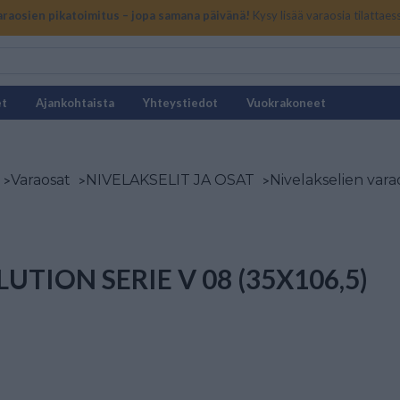
araosien pikatoimitus – jopa samana päivänä!
Kysy lisää varaosia tilattaes
et
Ajankohtaista
Yhteystiedot
Vuokrakoneet
>
Varaosat
>
NIVELAKSELIT JA OSAT
>
Nivelakselien vara
UTION SERIE V 08 (35X106,5)