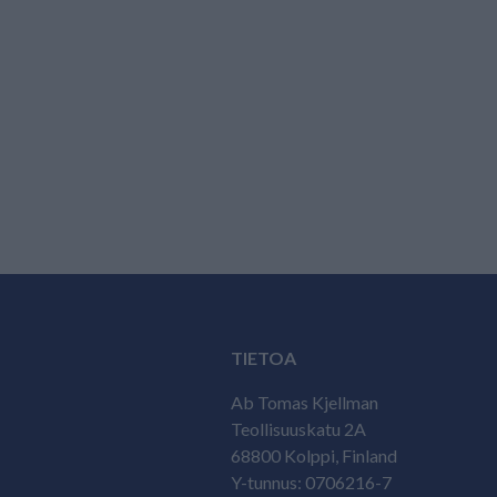
TIETOA
Ab Tomas Kjellman
Teollisuuskatu 2A
68800 Kolppi, Finland
Y-tunnus: 0706216-7