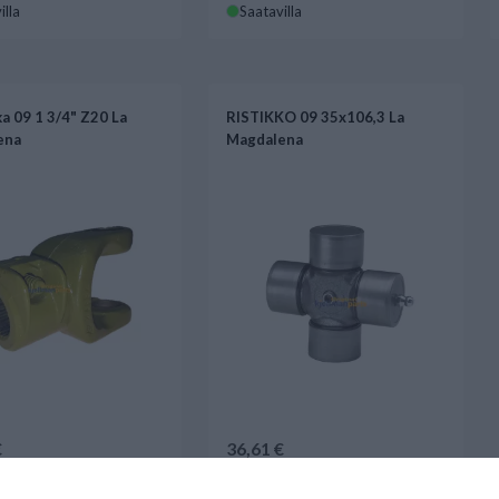
illa
Saatavilla
a 09 1 3/4" Z20 La
RISTIKKO 09 35x106,3 La
ena
Magdalena
€
36,61 €
illa
Saatavilla