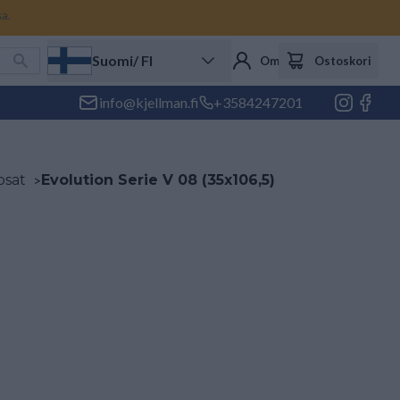
sa.
Suomi
/ FI
Oma tili
Ostoskori
info@kjellman.fi
+3584247201
osat
>
Evolution Serie V 08 (35x106,5)