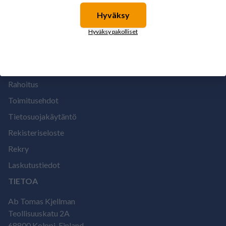
Hyväksy
Suomen vahvimmat
MEISTÄ
Hyväksy pakolliset
Maksuehdot
Meistä
Rahoitus
Toimitusehdot
Tietosuojakäytäntö
Rekisteriseloste
Rekry
Laskutustiedot
TIETOA
Ab Tomas Kjellman
Teollisuuskatu 2A
68800 Kolppi, Finland