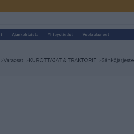
et
Ajankohtaista
Yhteystiedot
Vuokrakoneet
>
Varaosat
>
KUROTTAJAT & TRAKTORIT
>
Sähköjärjest