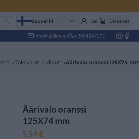
Suomi
/ FI
Oma tili
Ostoskori
info@kjellman.fi
+3584247201
elmä
>
Takavalot ja Vilkut
>
Äärivalo oranssi 125X74 m
Äärivalo oranssi
125X74 mm
5,54 €