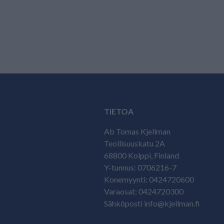
TIETOA
Ab Tomas Kjellman
Teollisuuskatu 2A
68800 Kolppi, Finland
Y-tunnus: 0706216-7
Konemyynti: 0424720600
Varaosat: 0424720300
Sähköposti info@kjellman.fi