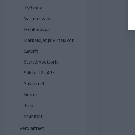
Työvalot
Varoitusvalo
Hehkutulpat
Katkaisijat ja Virtalukot
Laturit
Starttimoottorit
Sähkö 12 - 48 v
Sulakkeet
Releet
JCB
Manitou
Vetolaitteet