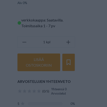
Alv 0%
verkkokauppa: Saatavilla
.
Toimitusaika 1 - 7 pv
kpl
LISÄÄ
OSTOSKORIIN
ARVOSTELUJEN YHTEENVETO
Yhteensä 0
(0/5)
Arvostelut
5
0%