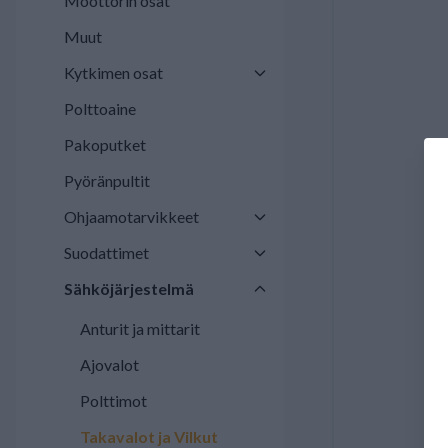
Moottorin osat
Muut
Kytkimen osat
Polttoaine
Pakoputket
Pyöränpultit
Ohjaamotarvikkeet
Suodattimet
Sähköjärjestelmä
Anturit ja mittarit
Ajovalot
Polttimot
Takavalot ja Vilkut