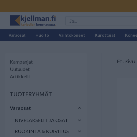
Varaosat
Huolto
Vaihtokoneet
Kurottajat
Kone
Kampanjat
Etusivu
Uutuudet
Artikkelit
TUOTERYHMÄT
Varaosat
NIVELAKSELIT JA OSAT
RUOKINTA & KUIVITUS