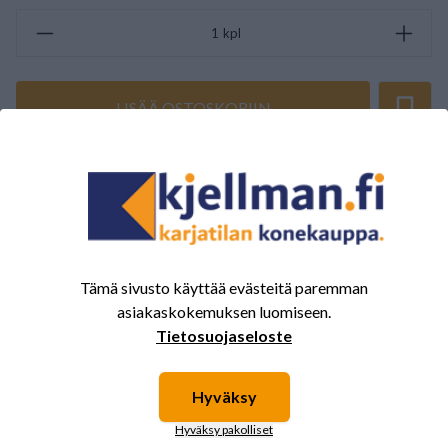
kpl
LISÄÄ OSTOSKORIIN
ARVOSTELUJEN YHTEENVETO
(0/5)
Yhteensä 0 Arvostelut
5
0%
Tämä sivusto käyttää evästeitä paremman
4
0%
asiakaskokemuksen luomiseen.
3
0%
Tietosuojaseloste
2
0%
1
0%
Hyväksy
Hyväksy pakolliset