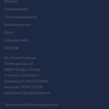
Rahoitus
Toimitusehdot
Tietosuojakäytäntö
Rekisteriseloste
Rekry
Laskutustiedot
TIETOA
Ab Tomas Kjellman
Teollisuuskatu 2A
68800 Kolppi, Finland
Y-tunnus: 0706216-7
Konemyynti: 0424720600
Varaosat: 0424720300
Sähköposti info@kjellman.fi
Tervetuloa verkkokauppaamme!