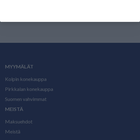
Tälle tuotteelle ei ole vielä arvioita.
Kirjaudu sisään ja
arvostele tuote.
MYYMÄLÄT
Kolpin konekauppa
Pirkkalan konekauppa
Suomen vahvimmat
MEISTÄ
Maksuehdot
Meistä