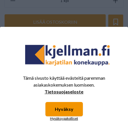
kpl
LISÄÄ OSTOSKORIIN
ARVOSTELUJEN YHTEENVETO
(0/5)
Yhteensä 0 Arvostelut
5
0%
4
0%
Tämä sivusto käyttää evästeitä paremman
3
0%
asiakaskokemuksen luomiseen.
Tietosuojaseloste
2
0%
1
0%
Hyväksy
Hyväksy pakolliset
Tälle tuotteelle ei ole vielä arvioita.
Kirjaudu sisään ja