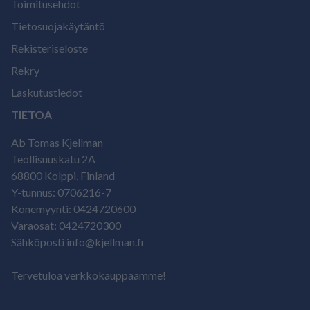
Toimitusehdot
Tietosuojakäytäntö
Rekisteriseloste
Rekry
Laskutustiedot
TIETOA
Ab Tomas Kjellman
Teollisuuskatu 2A
68800 Kolppi, Finland
Y-tunnus: 0706216-7
Konemyynti: 0424720600
Varaosat: 0424720300
Sähköposti info@kjellman.fi
Tervetuloa verkkokauppaamme!