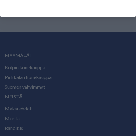
arvostele tuote.
MYYMÄLÄT
Kolpin konekauppa
Pirkkalan konekauppa
Suomen vahvimmat
MEISTÄ
Maksuehdot
Meistä
Rahoitus