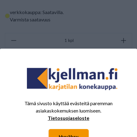
verkkokauppa: Saatavilla
.
Varmista saatavuus
kpl
PYYDÄ TARJOUS
ARVOSTELUJEN YHTEENVETO
(0/5)
Yhteensä 0 Arvostelut
Tämä sivusto käyttää evästeitä paremman
5
0%
asiakaskokemuksen luomiseen.
Tietosuojaseloste
4
0%
3
0%
Hyväksy