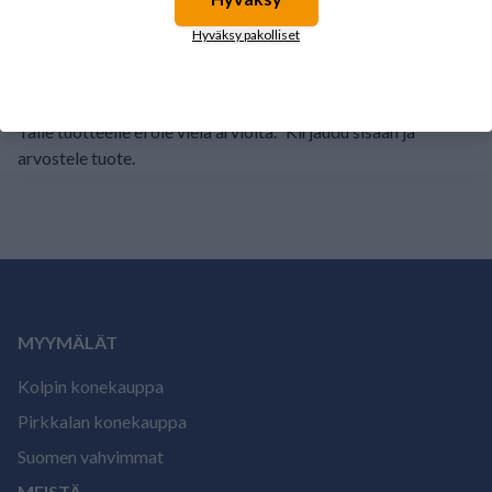
2
0%
Hyväksy pakolliset
1
0%
Tälle tuotteelle ei ole vielä arvioita.
Kirjaudu sisään ja
arvostele tuote.
MYYMÄLÄT
Kolpin konekauppa
Pirkkalan konekauppa
Suomen vahvimmat
MEISTÄ