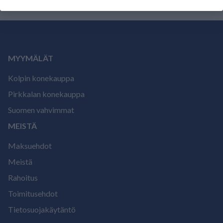
MYYMÄLÄT
Kolpin konekauppa
Pirkkalan konekauppa
Suomen vahvimmat
MEISTÄ
Maksuehdot
Meistä
Rahoitus
Toimitusehdot
Tietosuojakäytäntö