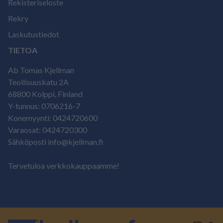
Rekisteriseloste
Rekry
Laskutustiedot
TIETOA
Ab Tomas Kjellman
Teollisuuskatu 2A
68800 Kolppi, Finland
Y-tunnus: 0706216-7
Konemyynti: 0424720600
Varaosat: 0424720300
Sähköposti info@kjellman.fi
Tervetuloa verkkokauppaamme!