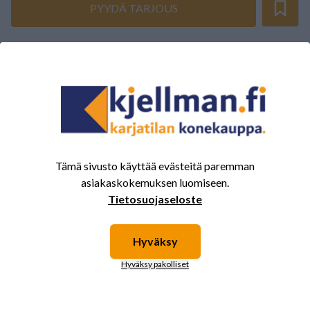
PYYDÄ TARJOUS
ARVOSTELUJEN YHTEENVETO
(0/5)
Yhteensä 0 Arvostelut
5
0%
4
0%
3
0%
Tämä sivusto käyttää evästeitä paremman
2
0%
asiakaskokemuksen luomiseen.
Tietosuojaseloste
1
0%
Hyväksy
Tälle tuotteelle ei ole vielä arvioita.
Kirjaudu sisään ja
Hyväksy pakolliset
arvostele tuote.