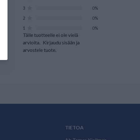
3
0%
2
0%
1
0%
Tälle tuotteelle ei ole vielä
arvioita.
Kirjaudu sisään ja
arvostele tuote.
TIETOA
Ab Tomas Kjellman