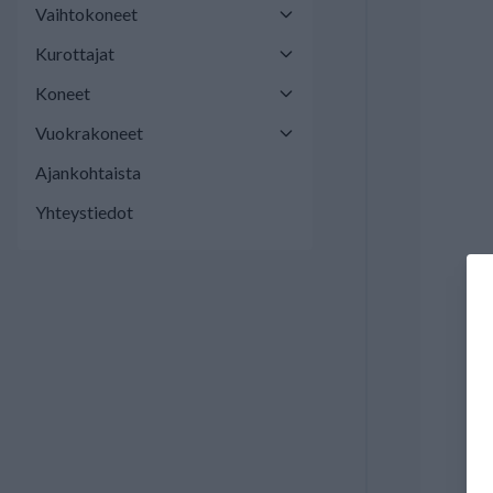
Vaihtokoneet
Kurottajat
Koneet
Vuokrakoneet
Ajankohtaista
Yhteystiedot