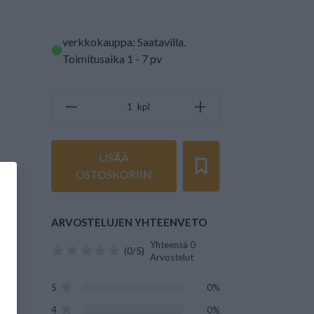
verkkokauppa: Saatavilla
.
Toimitusaika 1 - 7 pv
kpl
LISÄÄ
OSTOSKORIIN
ARVOSTELUJEN YHTEENVETO
Yhteensä 0
(0/5)
Arvostelut
5
0%
4
0%