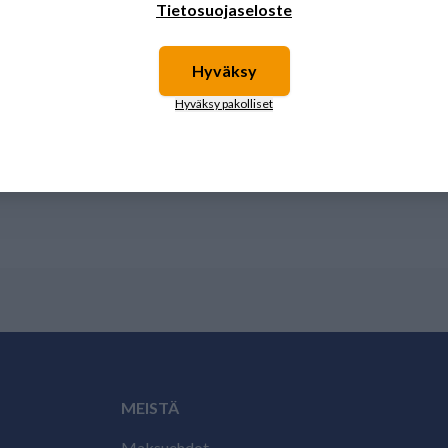
Tietosuojaseloste
Hyväksy
Hyväksy pakolliset
MEISTÄ
Maksuehdot