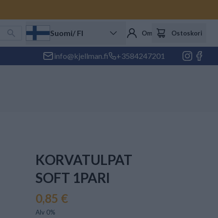
Suomi
/ FI
Oma tili
Ostoskori
info@kjellman.fi
+3584247201
KORVATULPAT
SOFT 1PARI
0,85 €
Alv 0%