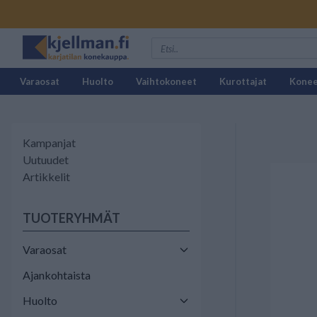
Varaosat
Huolto
Vaihtokoneet
Kurottajat
Kone
Kampanjat
Uutuudet
Artikkelit
TUOTERYHMÄT
Varaosat
Ajankohtaista
Huolto