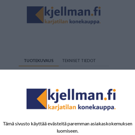
TUOTEKUVAUS
TEKNISET TIEDOT
ÖRONPROPPAR I.M PAR\n\n
Tuotenumero:
EN352-2:2002.
Tämä sivusto käyttää evästeitä paremman asiakaskokemuksen
luomiseen.