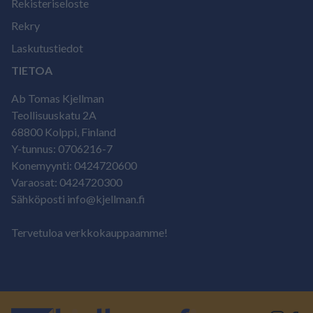
Rekisteriseloste
Rekry
Laskutustiedot
TIETOA
Ab Tomas Kjellman
Teollisuuskatu 2A
68800 Kolppi, Finland
Y-tunnus: 0706216-7
Konemyynti: 0424720600
Varaosat: 0424720300
Sähköposti info@kjellman.fi
Tervetuloa verkkokauppaamme!