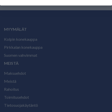
MYYMÄLÄT
Kolpin konekauppa
Pirkkalan konekauppa
Suomen vahvimmat
MEISTÄ
Maksuehdot
Meistä
Rahoitus
Toimitusehdot
Tietosuojakäytäntö