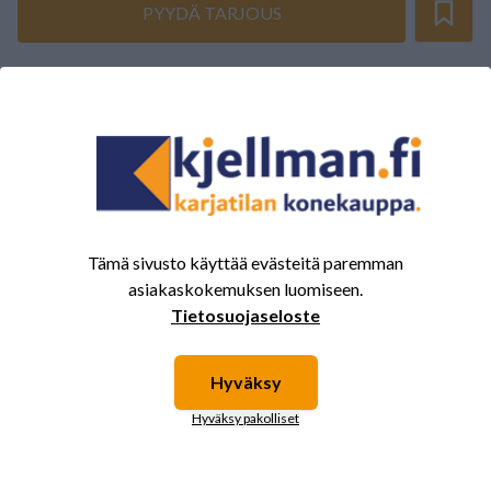
PYYDÄ TARJOUS
ARVOSTELUJEN YHTEENVETO
(0/5)
Yhteensä 0 Arvostelut
5
0%
4
0%
3
0%
Tämä sivusto käyttää evästeitä paremman
2
0%
asiakaskokemuksen luomiseen.
Tietosuojaseloste
1
0%
Hyväksy
Tälle tuotteelle ei ole vielä arvioita.
Kirjaudu sisään ja
Hyväksy pakolliset
arvostele tuote.