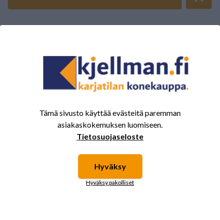
ARVOSTELUJEN YHTEENVETO
(0/5)
Yhteensä 0 Arvostelut
5
0%
4
0%
3
0%
Tämä sivusto käyttää evästeitä paremman
2
0%
asiakaskokemuksen luomiseen.
1
0%
Tietosuojaseloste
Hyväksy
Tälle tuotteelle ei ole vielä arvioita.
Kirjaudu sisään ja
Hyväksy pakolliset
arvostele tuote.