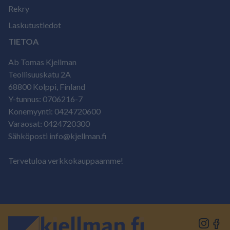
Rekry
Laskutustiedot
TIETOA
Ab Tomas Kjellman
Teollisuuskatu 2A
68800 Kolppi, Finland
Y-tunnus: 0706216-7
Konemyynti: 0424720600
Varaosat: 0424720300
Sähköposti info@kjellman.fi
Tervetuloa verkkokauppaamme!