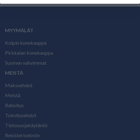
MYYMÄLÄT
Kolpin konekauppa
Pirkkalan konekauppa
Suomen vahvimmat
MEISTÄ
Maksuehdot
Meistä
Rahoitus
Toimitusehdot
Tietosuojakäytäntö
Rekisteriseloste