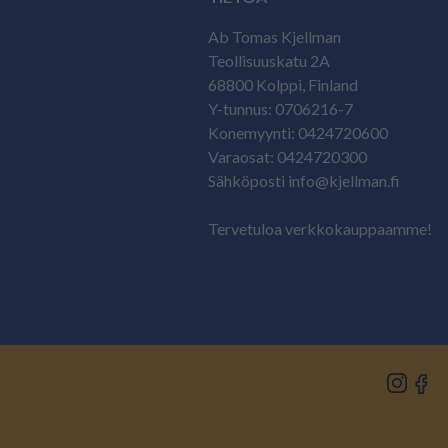
Ab Tomas Kjellman
Teollisuuskatu 2A
68800 Kolppi, Finland
Y-tunnus: 0706216-7
Konemyynti: 0424720600
Varaosat: 0424720300
Sähköposti info@kjellman.fi
Tervetuloa verkkokauppaamme!