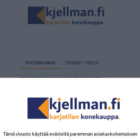
TUOTEKUVAUS
TEKNISET TIEDOT
FETTPRESS MUNSTYCKE 3-DEL\n\n
Tuotenumero:
MA3243821
Tämä sivusto käyttää evästeitä paremman asiakaskokemuksen