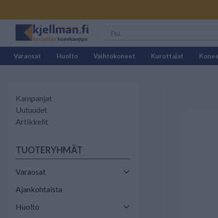
Varaosat
Huolto
Vaihtokoneet
Kurottajat
Kone
Kampanjat
Uutuudet
Artikkelit
TUOTERYHMÄT
Varaosat
Ajankohtaista
Huolto