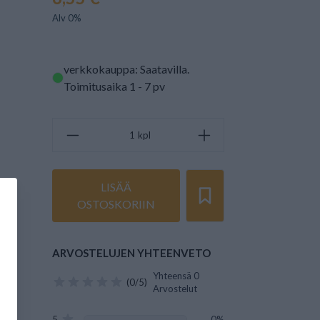
Alv 0%
verkkokauppa: Saatavilla
.
Toimitusaika 1 - 7 pv
kpl
LISÄÄ
OSTOSKORIIN
ARVOSTELUJEN YHTEENVETO
Yhteensä 0
(0/5)
Arvostelut
5
0%