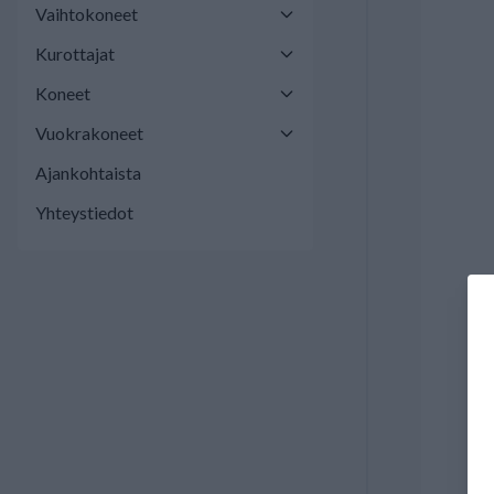
Vaihtokoneet
Kurottajat
Koneet
Vuokrakoneet
Ajankohtaista
Yhteystiedot