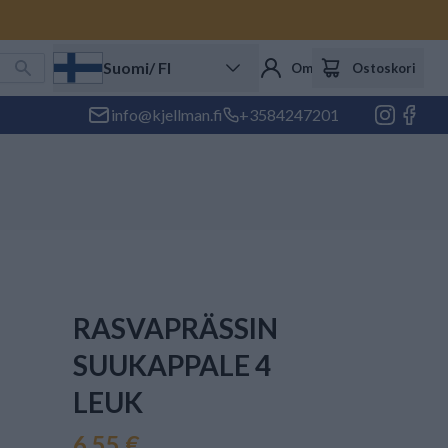
Suomi
/ FI
Oma tili
Ostoskori
info@kjellman.fi
+3584247201
RASVAPRÄSSIN
SUUKAPPALE 4
LEUK
6,55 €