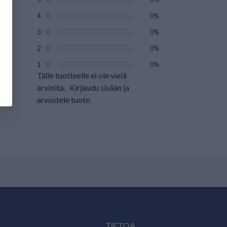
4
0%
3
0%
2
0%
1
0%
Tälle tuotteelle ei ole vielä
arvioita.
Kirjaudu sisään ja
arvostele tuote.
TIETOA