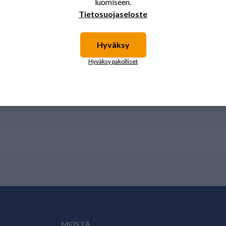
luomiseen.
Tietosuojaseloste
Hyväksy
Hyväksy pakolliset
MEISTÄ