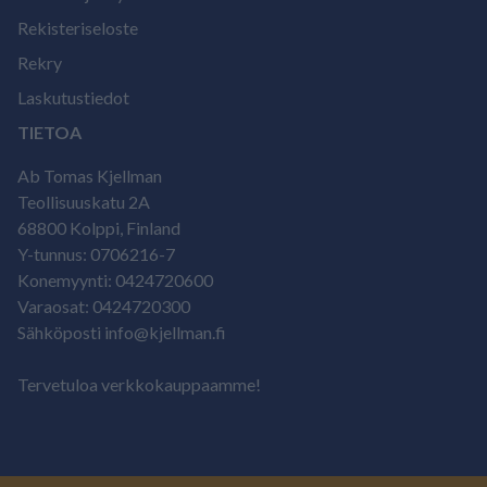
Rekisteriseloste
Rekry
Laskutustiedot
TIETOA
Ab Tomas Kjellman
Teollisuuskatu 2A
68800 Kolppi, Finland
Y-tunnus: 0706216-7
Konemyynti: 0424720600
Varaosat: 0424720300
Sähköposti info@kjellman.fi
Tervetuloa verkkokauppaamme!