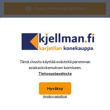
TILAA SAAPUMISILMOITUS
ARVOSTELUJEN YHTEENVETO
(0/5)
Yhteensä 0 Arvostelut
5
0%
4
0%
3
0%
Tämä sivusto käyttää evästeitä paremman
asiakaskokemuksen luomiseen.
2
0%
Tietosuojaseloste
1
0%
Hyväksy
Tälle tuotteelle ei ole vielä arvioita.
Hyväksy pakolliset
Kirjaudu sisään ja
arvostele tuote.