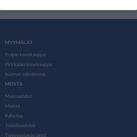
MYYMÄLÄT
Kolpin konekauppa
Pirkkalan konekauppa
Suomen vahvimmat
MEISTÄ
Maksuehdot
Meistä
Rahoitus
Toimitusehdot
Tietosuojakäytäntö