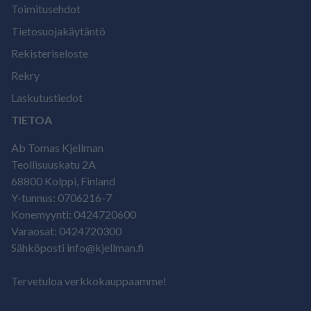
Toimitusehdot
Tietosuojakäytäntö
Rekisteriseloste
Rekry
Laskutustiedot
TIETOA
Ab Tomas Kjellman
Teollisuuskatu 2A
68800 Kolppi, Finland
Y-tunnus: 0706216-7
Konemyynti: 0424720600
Varaosat: 0424720300
Sähköposti info@kjellman.fi
Tervetuloa verkkokauppaamme!