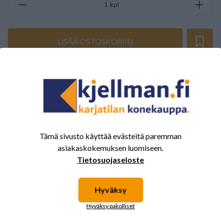
kpl
LISÄÄ OSTOSKORIIN
ARVOSTELUJEN YHTEENVETO
(0/5)
Yhteensä 0 Arvostelut
5
0%
4
0%
Tämä sivusto käyttää evästeitä paremman
3
0%
asiakaskokemuksen luomiseen.
Tietosuojaseloste
2
0%
1
0%
Hyväksy
Hyväksy pakolliset
Tälle tuotteelle ei ole vielä arvioita.
Kirjaudu sisään ja