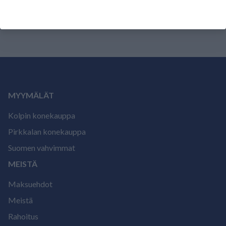
arvostele tuote.
MYYMÄLÄT
Kolpin konekauppa
Pirkkalan konekauppa
Suomen vahvimmat
MEISTÄ
Maksuehdot
Meistä
Rahoitus