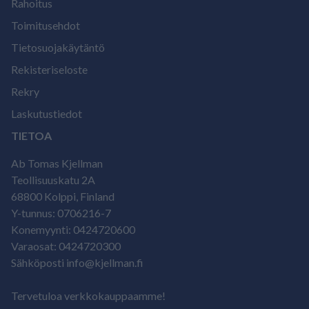
Rahoitus
Toimitusehdot
Tietosuojakäytäntö
Rekisteriseloste
Rekry
Laskutustiedot
TIETOA
Ab Tomas Kjellman
Teollisuuskatu 2A
68800 Kolppi, Finland
Y-tunnus: 0706216-7
Konemyynti: 0424720600
Varaosat: 0424720300
Sähköposti info@kjellman.fi
Tervetuloa verkkokauppaamme!