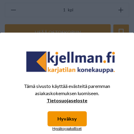
kpl
LISÄÄ OSTOSKORIIN
ARVOSTELUJEN YHTEENVETO
(0/5)
Yhteensä 0 Arvostelut
5
0%
Tämä sivusto käyttää evästeitä paremman
4
0%
asiakaskokemuksen luomiseen.
3
0%
Tietosuojaseloste
2
0%
1
0%
Hyväksy
Hyväksy pakolliset