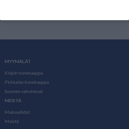
Tälle tuotteelle ei ole vielä arvioita.
Kirjaudu sisään ja
arvostele tuote.
MYYMÄLÄT
Kolpin konekauppa
Pirkkalan konekauppa
Suomen vahvimmat
MEISTÄ
Maksuehdot
Meistä