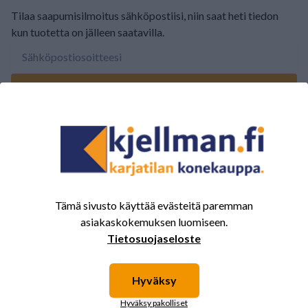
Tilaa saapumisilmoitus sähköpostiisi, niin saat heti tiedon
kun tuotetta on jälleen saatavilla.
TILAA SAAPUMISILMOITUS
ARVOSTELUJEN YHTEENVETO
(0/5)
Yhteensä 0 Arvostelut
5
0%
Tämä sivusto käyttää evästeitä paremman
4
0%
asiakaskokemuksen luomiseen.
3
0%
Tietosuojaseloste
2
0%
1
0%
Hyväksy
Hyväksy pakolliset