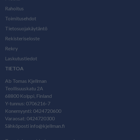
Rahoitus
Toimitusehdot
Tietosuojakäytäntö
Rekisteriseloste
Rekry
Laskutustiedot
TIETOA
Ab Tomas Kjellman
Teollisuuskatu 2A
68800 Kolppi, Finland
Y-tunnus: 0706216-7
Konemyynti: 0424720600
Varaosat: 0424720300
Sähköposti info@kjellman.fi