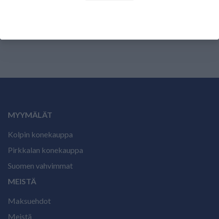
Tälle tuotteelle ei ole vielä arvioita.
Kirjaudu sisään ja
arvostele tuote.
MYYMÄLÄT
Kolpin konekauppa
Pirkkalan konekauppa
Suomen vahvimmat
MEISTÄ
Maksuehdot
Meistä