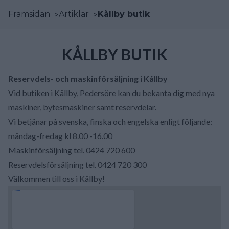
Framsidan
>
Artiklar
>
Kållby butik
KÅLLBY BUTIK
Reservdels- och maskinförsäljning i Kållby
Vid butiken i Kållby, Pedersöre kan du bekanta dig med nya
maskiner, bytesmaskiner samt reservdelar.
Vi betjänar på svenska, finska och engelska enligt följande:
måndag-fredag kl 8.00 -16.00
Maskinförsäljning tel. 0424 720 600
Reservdelsförsäljning tel. 0424 720 300
Välkommen till oss i Kållby!