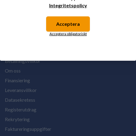
Integritetspolicy
BUTIKER
Kållby maskinförsäljning
Acceptera
Birkala maskinförsäljning
Acceptera obligatoriskt
Finlands starkaste
OM OSS
Betalningsvillkor
Om oss
Finansiering
Leveransvillkor
Datasekretess
Registerutdrag
Rekrytering
Faktureringsuppgifter