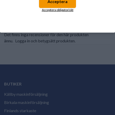
Acceptera
2
0%
Acceptera obligatoriskt
1
0%
Det finns inga recensioner för den här produkten
ännu.
Logga in och betygsätt produkten.
BUTIKER
Kållby maskinförsäljning
Birkala maskinförsäljning
Finlands starkaste