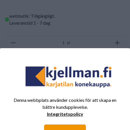
webbutik: Tillgängligt
.
Leveranstid 1 - 7 dag
st
LÄGG TILL I VARUKORGEN
SAMMANFATTNING AV RECENSIONER
(0/5)
Totalt 0 Recensioner
Denna webbplats använder cookies för att skapa en
bättre kundupplevelse.
5
0%
Integritetspolicy
4
0%
3
0%