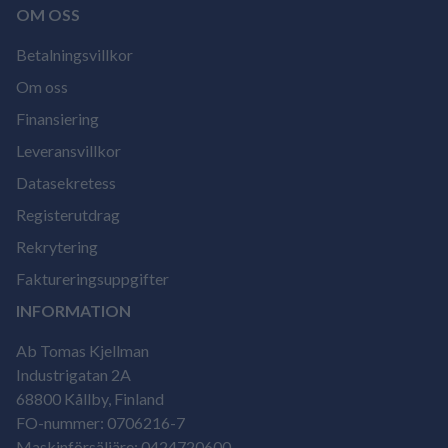
OM OSS
Betalningsvillkor
Om oss
Finansiering
Leveransvillkor
Datasekretess
Registerutdrag
Rekrytering
Faktureringsuppgifter
INFORMATION
Ab Tomas Kjellman
Industrigatan 2A
68800 Kållby, Finland
FO-nummer: 0706216-7
Maskinförsäljäre: 0424720600