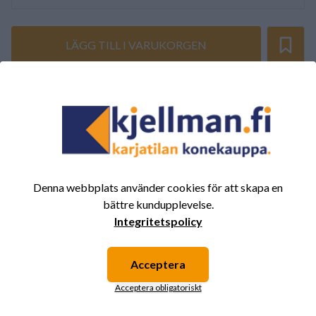
LÄGG TILL I VARUKORGEN
SAMMANFATTNING AV RECENSIONER
(0/5)
Totalt 0 Recensioner
5
0%
4
0%
Denna webbplats använder cookies för att skapa en
3
0%
bättre kundupplevelse.
2
0%
Integritetspolicy
1
0%
Acceptera
Acceptera obligatoriskt
Det finns inga recensioner för den här produkten