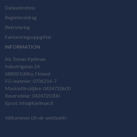
Datasekretess
Registerutdrag
Rekrytering
Faktureringsuppgifter
INFORMATION
Ab Tomas Kjellman
Industrigatan 2A
68800 Kållby, Finland
FO-nummer: 0706216-7
Maskinförsäljäre: 0424720600
Reservdelar: 0424720300
Epost: info@kjellman.fi
Välkommen till vår webbutik!