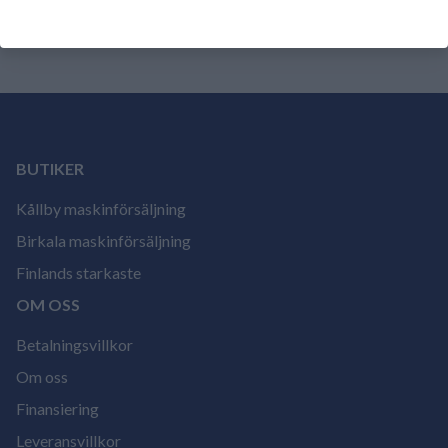
ännu.
Logga in och betygsätt produkten.
BUTIKER
Kållby maskinförsäljning
Birkala maskinförsäljning
Finlands starkaste
OM OSS
Betalningsvillkor
Om oss
Finansiering
Leveransvillkor