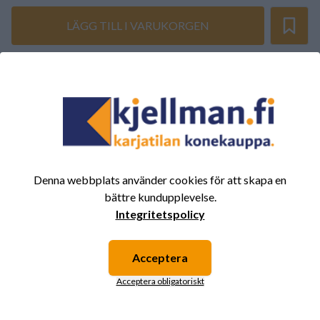
LÄGG TILL I VARUKORGEN
SAMMANFATTNING AV RECENSIONER
(0/5)
Totalt 0 Recensioner
5
0%
4
0%
3
0%
Denna webbplats använder cookies för att skapa en
bättre kundupplevelse.
2
0%
Integritetspolicy
1
0%
Acceptera
Acceptera obligatoriskt
Det finns inga recensioner för den här produkten
ännu.
Logga in och betygsätt produkten.