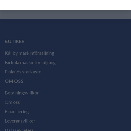
BUTIKER
Kållby maskinförsäljning
Birkala maskinförsäljning
Finlands starkaste
OM OSS
Betalningsvillkor
Om oss
Finansiering
Leveransvillkor
Datasekretess