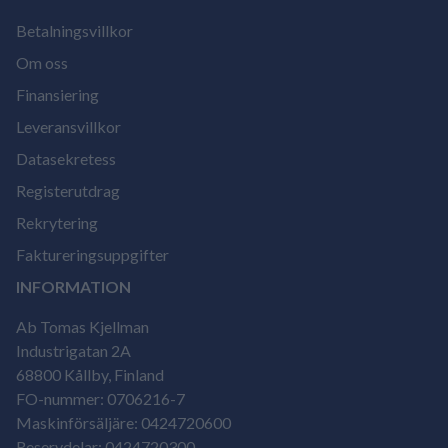
Betalningsvillkor
Om oss
Finansiering
Leveransvillkor
Datasekretess
Registerutdrag
Rekrytering
Faktureringsuppgifter
INFORMATION
Ab Tomas Kjellman
Industrigatan 2A
68800 Kållby, Finland
FO-nummer: 0706216-7
Maskinförsäljäre: 0424720600
Reservdelar: 0424720300