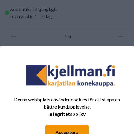
webbutik: Tillgängligt
.
Leveranstid 1 - 7 dag
st
LÄGG TILL I VARUKORGEN
SAMMANFATTNING AV RECENSIONER
(0/5)
Totalt 0 Recensioner
Denna webbplats använder cookies för att skapa en
5
0%
bättre kundupplevelse.
4
0%
Integritetspolicy
3
0%
Acceptera
2
0%