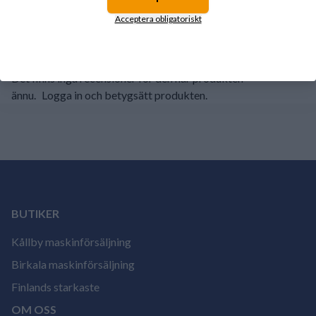
1
0%
Acceptera obligatoriskt
Det finns inga recensioner för den här produkten
ännu.
Logga in och betygsätt produkten.
BUTIKER
Kållby maskinförsäljning
Birkala maskinförsäljning
Finlands starkaste
OM OSS