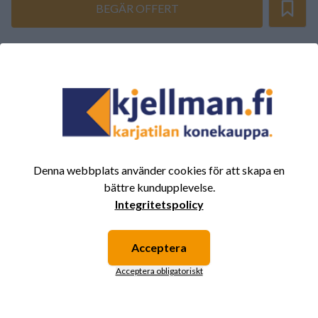
BEGÄR OFFERT
SAMMANFATTNING AV RECENSIONER
(0/5)
Totalt 0 Recensioner
5
0%
4
0%
3
0%
Denna webbplats använder cookies för att skapa en
2
0%
bättre kundupplevelse.
Integritetspolicy
1
0%
Acceptera
Det finns inga recensioner för den här produkten
Acceptera obligatoriskt
ännu.
Logga in och betygsätt produkten.