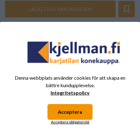
LÄGG TILL I VARUKORGEN
SAMMANFATTNING AV RECENSIONER
(0/5)
Totalt 0 Recensioner
5
0%
4
0%
3
0%
Denna webbplats använder cookies för att skapa en
bättre kundupplevelse.
2
0%
Integritetspolicy
1
0%
Acceptera
Det finns inga recensioner för den här produkten
Acceptera obligatoriskt
ännu.
Logga in och betygsätt produkten.