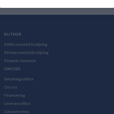
BUTIKER
Kållby maskinförsäljning
Birkala maskinförsäljning
Finlands starkaste
OM OSS
Betalningsvillkor
Om oss
Finansiering
Leveransvillkor
Datasekretess