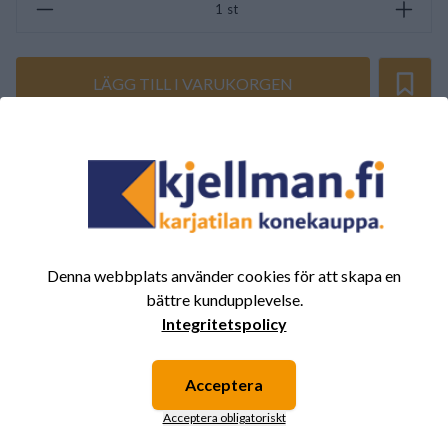
st
LÄGG TILL I VARUKORGEN
SAMMANFATTNING AV RECENSIONER
(0/5)
Totalt 0 Recensioner
5
0%
4
0%
Denna webbplats använder cookies för att skapa en
3
0%
bättre kundupplevelse.
Integritetspolicy
2
0%
1
0%
Acceptera
Acceptera obligatoriskt
Det finns inga recensioner för den här produkten