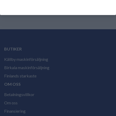
ännu.
Logga in och betygsätt produkten.
BUTIKER
Kållby maskinförsäljning
Birkala maskinförsäljning
Finlands starkaste
OM OSS
Betalningsvillkor
Om oss
Finansiering