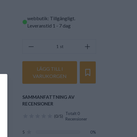
webbutik: Tillgängligt
.
Leveranstid 1 - 7 dag
st
LÄGG TILL I
VARUKORGEN
SAMMANFATTNING AV
RECENSIONER
Totalt 0
(0/5)
Recensioner
5
0%