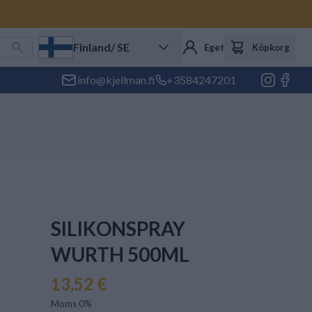
Finland
/ SE
Eget konto
Köpkorg
info@kjellman.fi
+3584247201
SILIKONSPRAY
WURTH 500ML
13,52 €
Moms 0%