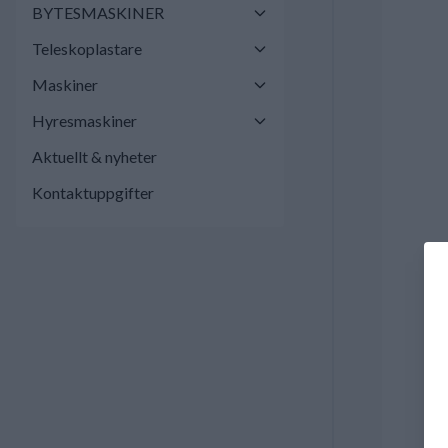
BYTESMASKINER
Teleskoplastare
Maskiner
Hyresmaskiner
Aktuellt & nyheter
Kontaktuppgifter