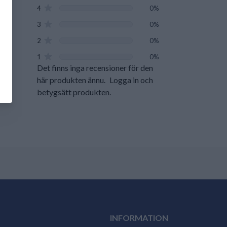
4
0%
3
0%
2
0%
1
0%
Det finns inga recensioner för den
här produkten ännu.
Logga in och
betygsätt produkten.
INFORMATION