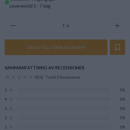
Leveranstid 1 - 7 dag
st
LÄGG TILL I VARUKORGEN
SAMMANFATTNING AV RECENSIONER
(0/5)
Totalt 0 Recensioner
5
0%
4
0%
3
0%
2
0%
1
0%