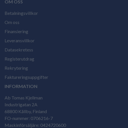
OM OSS
Betalningsvillkor
Om oss
Finansiering
Leveransvillkor
Datasekretess
Registerutdrag
Rekrytering
Faktureringsuppgifter
INFORMATION
Ab Tomas Kjellman
Industrigatan 2A
68800 Kållby, Finland
FO-nummer: 0706216-7
Maskinförsäljäre: 0424720600