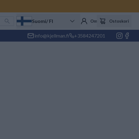
Suomi
/ FI
Oma tili
Ostoskori
info@kjellman.fi
+3584247201