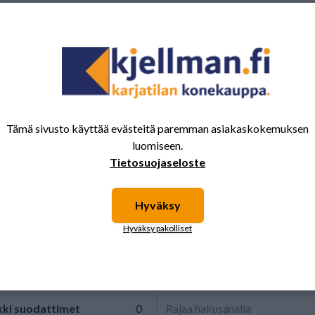
Tämä sivusto käyttää evästeitä paremman asiakaskokemuksen
luomiseen.
Tietosuojaseloste
Hyväksy
Hyväksy pakolliset
kki
suodattimet
0