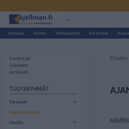
Varaosat
Huolto
Vaihtokoneet
Kurottajat
Kone
Kampanjat
Etusivu
Uutuudet
Artikkelit
AJA
TUOTERYHMÄT
Varaosat
Ajankohtaista
KAMPA
Huolto