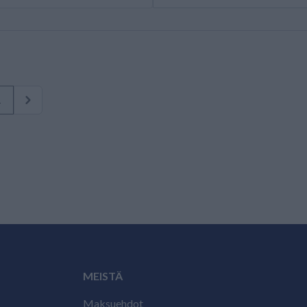
1
MEISTÄ
Maksuehdot