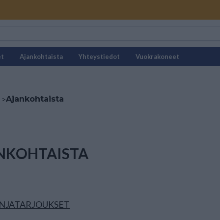
et
Ajankohtaista
Yhteystiedot
Vuokrakoneet
>
Ajankohtaista
NKOHTAISTA
NJATARJOUKSET