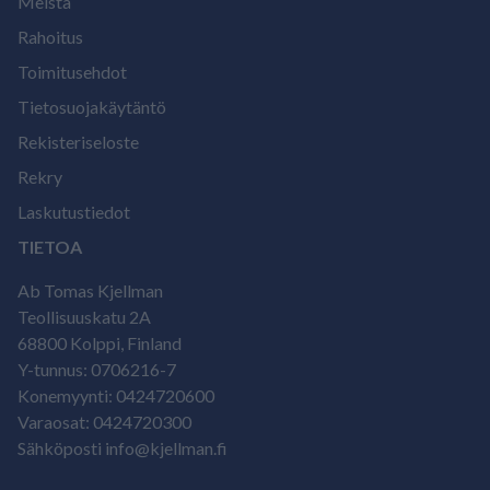
Meistä
Rahoitus
Toimitusehdot
Tietosuojakäytäntö
Rekisteriseloste
Rekry
Laskutustiedot
TIETOA
Ab Tomas Kjellman
Teollisuuskatu 2A
68800 Kolppi, Finland
Y-tunnus: 0706216-7
Konemyynti: 0424720600
Varaosat: 0424720300
Sähköposti info@kjellman.fi