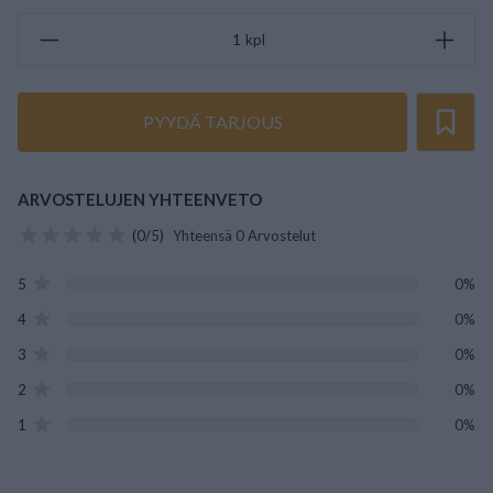
kpl
PYYDÄ TARJOUS
ARVOSTELUJEN YHTEENVETO
(0/5)
Yhteensä 0 Arvostelut
5
0%
4
0%
3
0%
2
0%
1
0%