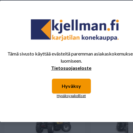
Tälle tuotteelle ei ole vielä arvioita.
Kirjaudu sisään ja
arvostele tuote.
Sinua saattavat kiinnostaa myös nämä
Tämä sivusto käyttää evästeitä paremman asiakaskokemukse
tuotteet.
luomiseen.
Tietosuojaseloste
Hyväksy
Hyväksy pakolliset