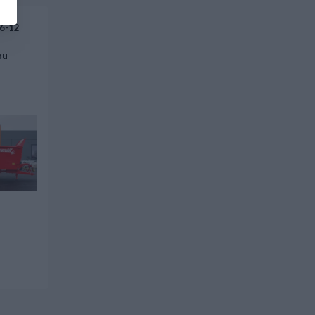
16-12
nu