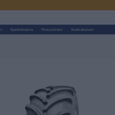
et
Ajankohtaista
Yhteystiedot
Vuokrakoneet