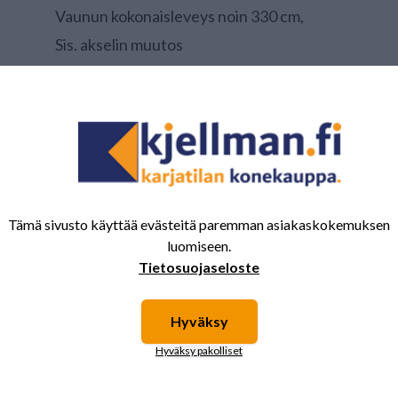
Vaunun kokonaisleveys noin 330 cm,
Sis. akselin muutos
Tuotenumero:
11300
Tämä sivusto käyttää evästeitä paremman asiakaskokemuksen
luomiseen.
Tietosuojaseloste
Hyväksy
 saattavat kiinnostaa myös nämä tuotteet.
Hyväksy pakolliset