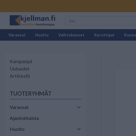
Varaosat
Huolto
Vaihtokoneet
Kurottajat
Kone
Kampanjat
Uutuudet
Artikkelit
TUOTERYHMÄT
Varaosat
Ajankohtaista
Huolto