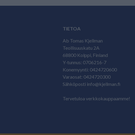
TIETOA
Ab Tomas Kjellman
Teollisuuskatu 2A
68800 Kolppi, Finland
Y-tunnus: 0706216-7
Konemyynti: 0424720600
Varaosat: 0424720300
Sähköposti info@kjellman.fi
Tervetuloa verkkokauppaamme!