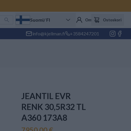
Suomi
/ FI
Oma tili
Ostoskori
info@kjellman.fi
+3584247201
JEANTIL EVR
RENK 30,5R32 TL
A360 173A8
7950,00 €