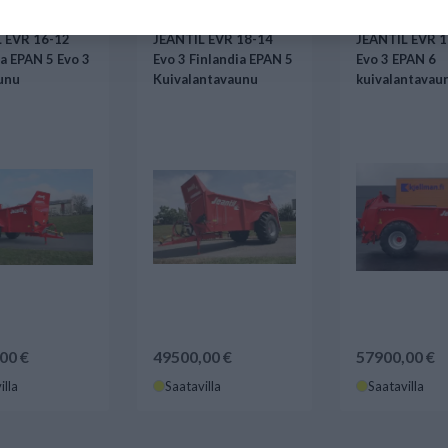
 EVR 16-12
JEANTIL EVR 18-14
JEANTIL EVR 
ia EPAN 5 Evo 3
Evo 3 Finlandia EPAN 5
Evo 3 EPAN 6
unu
Kuivalantavaunu
kuivalantavau
00 €
49500,00 €
57900,00 €
illa
Saatavilla
Saatavilla