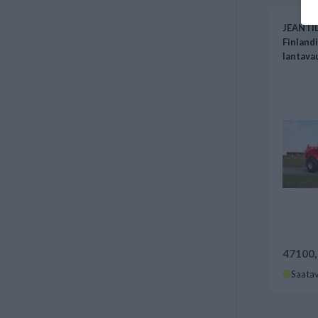
JEANTIL
Finland
lantava
47100,
Saatav