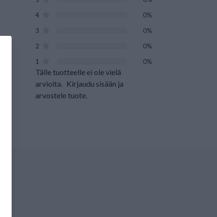
4
0%
3
0%
2
0%
1
0%
Tälle tuotteelle ei ole vielä
arvioita.
Kirjaudu sisään ja
arvostele tuote.