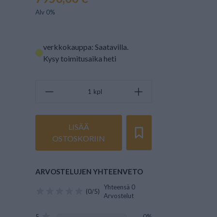
Alv 0%
verkkokauppa: Saatavilla
.
Kysy toimitusaika heti
kpl
LISÄÄ
OSTOSKORIIN
ARVOSTELUJEN YHTEENVETO
Yhteensä 0
(0/5)
Arvostelut
5
0%