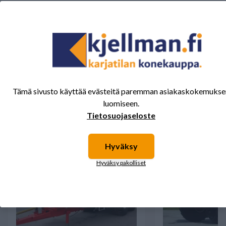
Tälle tuotteelle ei ole vielä arvioita.
Kirjaudu sisään ja
arvostele tuote.
Sinua saattavat kiinnostaa myös nämä
Tämä sivusto käyttää evästeitä paremman asiakaskokemukse
tuotteet.
luomiseen.
Tietosuojaseloste
Hyväksy
Hyväksy pakolliset