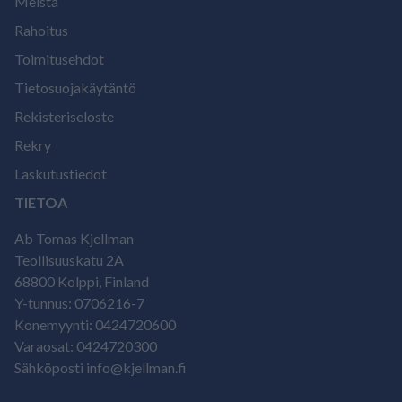
Meistä
Rahoitus
Toimitusehdot
Tietosuojakäytäntö
Rekisteriseloste
Rekry
Laskutustiedot
TIETOA
Ab Tomas Kjellman
Teollisuuskatu 2A
68800 Kolppi, Finland
Y-tunnus: 0706216-7
Konemyynti: 0424720600
Varaosat: 0424720300
Sähköposti info@kjellman.fi