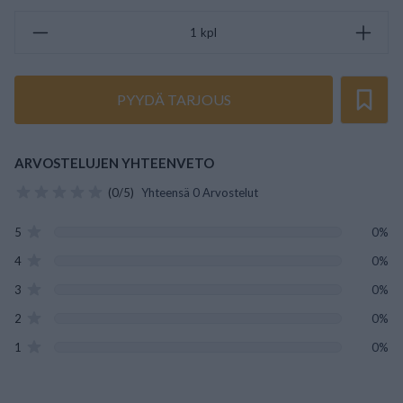
kpl
PYYDÄ TARJOUS
ARVOSTELUJEN YHTEENVETO
(0/5)
Yhteensä 0 Arvostelut
5
0%
4
0%
3
0%
2
0%
1
0%