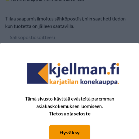
Tilaa saapumisilmoitus sähköpostiisi, niin saat heti tiedon
kun tuotetta on jälleen saatavilla.
TILAA SAAPUMISILMOITUS
ARVOSTELUJEN YHTEENVETO
(0/5)
Yhteensä 0 Arvostelut
5
0%
Tämä sivusto käyttää evästeitä paremman
asiakaskokemuksen luomiseen.
4
0%
Tietosuojaseloste
3
0%
2
0%
Hyväksy
1
0%