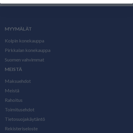
MYYMÄLÄT
Kolpin konekauppa
Pirkkalan konekauppa
Suomen vahvimmat
MEISTÄ
Maksuehdot
Meistä
Rahoitus
Toimitusehdot
Tietosuojakäytäntö
Rekisteriseloste