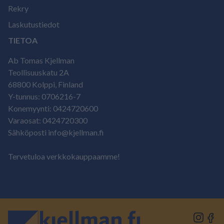
Rekry
Laskutustiedot
TIETOA
Ab Tomas Kjellman
Teollisuuskatu 2A
68800 Kolppi, Finland
Y-tunnus: 0706216-7
Konemyynti: 0424720600
Varaosat: 0424720300
Sähköposti info@kjellman.fi
Tervetuloa verkkokauppaamme!