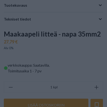
Tuotekuvaus
Tekniset tiedot
Maakaapeli litteä - napa 35mm2
27,79 €
Alv 0%
verkkokauppa: Saatavilla
.
Toimitusaika 1 - 7 pv
kpl
LISÄÄ OSTOSKORIIN