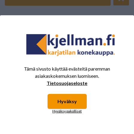
ARVOSTELUJEN YHTEENVETO
(0/5)
Yhteensä 0 Arvostelut
5
0%
4
0%
3
0%
Tämä sivusto käyttää evästeitä paremman
2
0%
asiakaskokemuksen luomiseen.
1
0%
Tietosuojaseloste
Hyväksy
Tälle tuotteelle ei ole vielä arvioita.
Kirjaudu sisään ja
Hyväksy pakolliset
arvostele tuote.