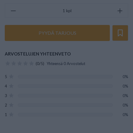
kpl
PYYDÄ TARJOUS
ARVOSTELUJEN YHTEENVETO
(0/5)
Yhteensä 0 Arvostelut
5
0%
4
0%
3
0%
2
0%
1
0%