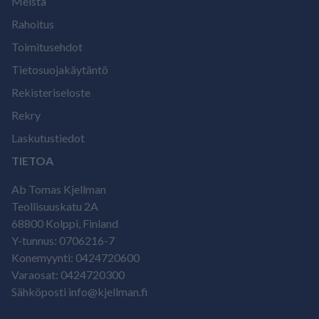
Meistä
Rahoitus
Toimitusehdot
Tietosuojakäytäntö
Rekisteriseloste
Rekry
Laskutustiedot
TIETOA
Ab Tomas Kjellman
Teollisuuskatu 2A
68800 Kolppi, Finland
Y-tunnus: 0706216-7
Konemyynti: 0424720600
Varaosat: 0424720300
Sähköposti info@kjellman.fi