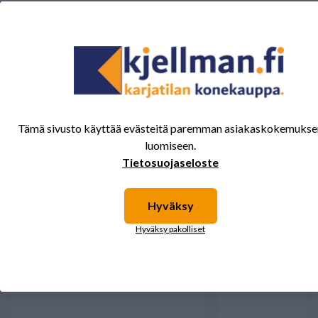
Tälle tuotteelle ei ole vielä arvioita.
Kirjaudu sisään ja
arvostele tuote.
Sinua saattavat kiinnostaa myös nämä
Tämä sivusto käyttää evästeitä paremman asiakaskokemukse
tuotteet.
luomiseen.
Tietosuojaseloste
Hyväksy
Hyväksy pakolliset