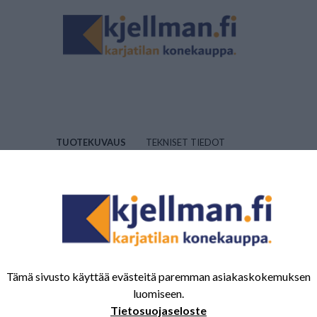
TUOTEKUVAUS
TEKNISET TIEDOT
\n\n
Tuotenumero:
380409
Tämä sivusto käyttää evästeitä paremman asiakaskokemuksen
luomiseen.
Tietosuojaseloste