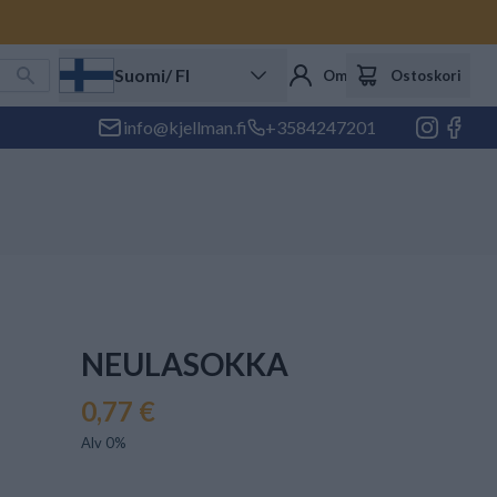
Suomi
/ FI
Oma tili
Ostoskori
info@kjellman.fi
+3584247201
NEULASOKKA
0,77 €
Alv 0%