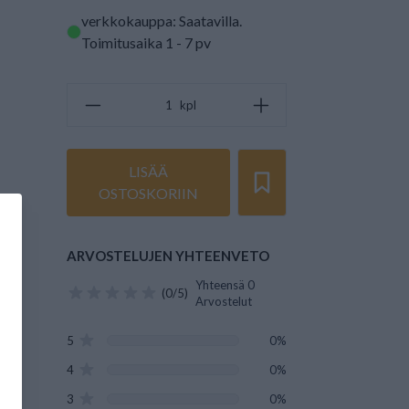
verkkokauppa: Saatavilla
.
Toimitusaika 1 - 7 pv
kpl
LISÄÄ
OSTOSKORIIN
ARVOSTELUJEN YHTEENVETO
Yhteensä 0
(0/5)
Arvostelut
5
0%
4
0%
3
0%