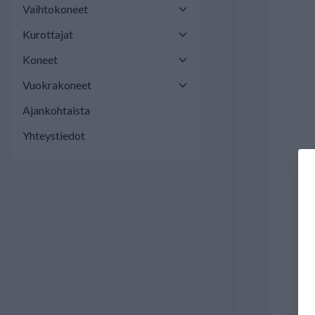
Vaihtokoneet
Kurottajat
Koneet
Vuokrakoneet
Ajankohtaista
Yhteystiedot