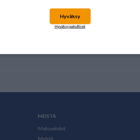
Hyväksy
Hyväksy pakolliset
MEISTÄ
Maksuehdot
Meistä