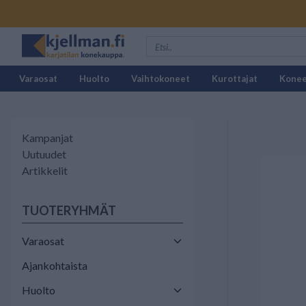
Varaosat
Huolto
Vaihtokoneet
Kurottajat
Kone
Kampanjat
Uutuudet
Artikkelit
TUOTERYHMÄT
Varaosat
Ajankohtaista
Huolto