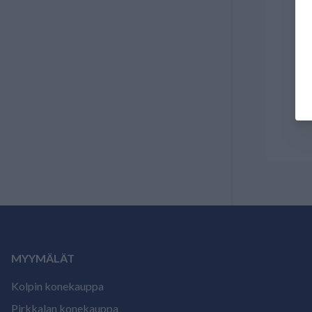
MYYMÄLÄT
Kolpin konekauppa
Pirkkalan konekauppa