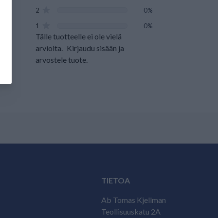
2
0%
1
0%
Tälle tuotteelle ei ole vielä
arvioita.
Kirjaudu sisään ja
arvostele tuote.
TIETOA
Ab Tomas Kjellman
Teollisuuskatu 2A