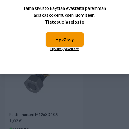
Tämä sivusto käyttää evästeitä paremman
asiakaskokemuksen luomiseen.
Tietosuojaseloste
Osta myös
Hyväksy
Hyväksy pakolliset
Pultti + mutteri M12x30 10.9
1,07 €