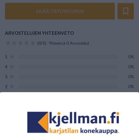
LISÄÄ OSTOSKORIIN
ARVOSTELUJEN YHTEENVETO
(0/5)
Yhteensä 0 Arvostelut
5
0%
4
0%
3
0%
2
0%
1
0%
Tälle tuotteelle ei ole vielä arvioita.
Kirjaudu sisään ja
arvostele tuote.