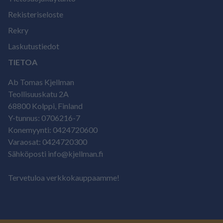
Rekisteriseloste
Rekry
Laskutustiedot
TIETOA
Ab Tomas Kjellman
Teollisuuskatu 2A
68800 Kolppi, Finland
Y-tunnus: 0706216-7
Konemyynti: 0424720600
Varaosat: 0424720300
Sähköposti info@kjellman.fi
Tervetuloa verkkokauppaamme!