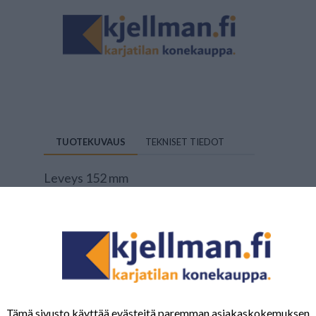
TUOTEKUVAUS
TEKNISET TIEDOT
Leveys 152 mm
Korkeus 97 mm
Vahvuus 7 mm
Reikä 3 x 8,5 mm
Reikäväli 50 mm
Tuotenumero:
QQI102799
Tämä sivusto käyttää evästeitä paremman asiakaskokemuksen