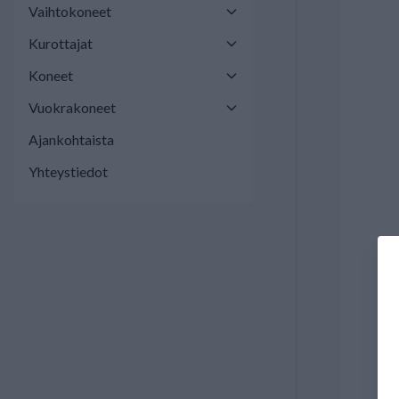
Vaihtokoneet
Kurottajat
Koneet
Vuokrakoneet
Ajankohtaista
Yhteystiedot