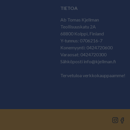
TIETOA
Ab Tomas Kjellman
Teollisuuskatu 2A
68800 Kolppi, Finland
Y-tunnus: 0706216-7
Konemyynti: 0424720600
Varaosat: 0424720300
Sähköposti info@kjellman.fi
Tervetuloa verkkokauppaamme!