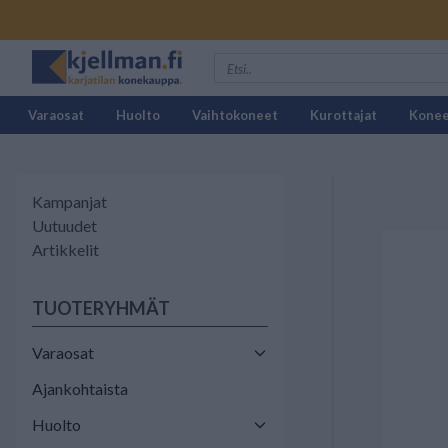
Varaosat
Huolto
Vaihtokoneet
Kurottajat
Kone
Kampanjat
Uutuudet
Artikkelit
TUOTERYHMÄT
Varaosat
Ajankohtaista
Huolto