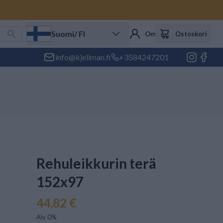
Suomi
/ FI
Oma tili
Ostoskori
info@kjellman.fi
+3584247201
Rehuleikkurin terä
152x97
44,82 €
Alv 0%