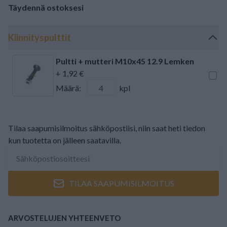
Täydennä ostoksesi
Kiinnityspulttit
Pultti + mutteri M10x45 12.9 Lemken
+ 1,92 €
Määrä:
kpl
Tilaa saapumisilmoitus sähköpostiisi, niin saat heti tiedon
kun tuotetta on jälleen saatavilla.
TILAA SAAPUMISILMOITUS
ARVOSTELUJEN YHTEENVETO