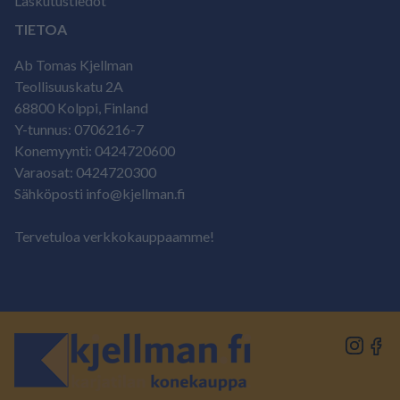
Laskutustiedot
TIETOA
Ab Tomas Kjellman
Teollisuuskatu 2A
68800 Kolppi, Finland
Y-tunnus: 0706216-7
Konemyynti: 0424720600
Varaosat: 0424720300
Sähköposti info@kjellman.fi
Tervetuloa verkkokauppaamme!