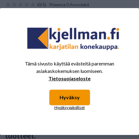
(0/5)
Yhteensä 0 Arvostelut
5
0%
4
0%
3
0%
2
0%
1
0%
Tämä sivusto käyttää evästeitä paremman
asiakaskokemuksen luomiseen.
Tietosuojaseloste
Tälle tuotteelle ei ole vielä arvioita.
Kirjaudu sisään ja
arvostele tuote.
Hyväksy
Hyväksy pakolliset
Sinua saattavat kiinnostaa myös nämä
tuotteet.