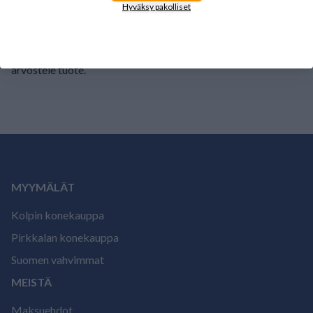
Hyväksy pakolliset
Tälle tuotteelle ei ole vielä arvioita.
Kirjaudu sisään ja
arvostele tuote.
MYYMÄLÄT
Kolpin konekauppa
Pirkkalan konekauppa
Suomen vahvimmat
MEISTÄ
Maksuehdot