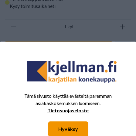
Kysy toimitusaika heti
kpl
LISÄÄ OSTOSKORIIN
ARVOSTELUJEN YHTEENVETO
(0/5)
Yhteensä 0 Arvostelut
5
0%
Tämä sivusto käyttää evästeitä paremman
asiakaskokemuksen luomiseen.
4
0%
Tietosuojaseloste
3
0%
2
0%
Hyväksy
1
0%