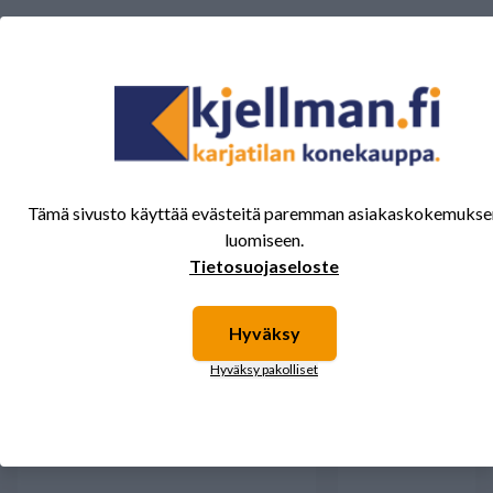
Tälle tuotteelle ei ole vielä arvioita.
Kirjaudu sisään ja
arvostele tuote.
Sinua saattavat kiinnostaa myös nämä
Tämä sivusto käyttää evästeitä paremman asiakaskokemukse
tuotteet.
luomiseen.
Tietosuojaseloste
Hyväksy
Hyväksy pakolliset