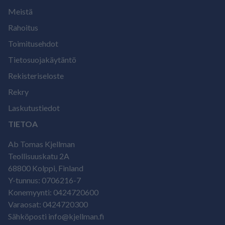
Meistä
Rahoitus
Toimitusehdot
Tietosuojakäytäntö
Rekisteriseloste
Rekry
Laskutustiedot
TIETOA
Ab Tomas Kjellman
Teollisuuskatu 2A
68800 Kolppi, Finland
Y-tunnus: 0706216-7
Konemyynti: 0424720600
Varaosat: 0424720300
Sähköposti info@kjellman.fi