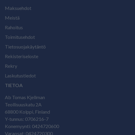
Maksuehdot
Meistä
Rahoitus
Toimitusehdot
Tietosuojakäytäntö
Rekisteriseloste
Rekry
Laskutustiedot
TIETOA
Ab Tomas Kjellman
Teollisuuskatu 2A
68800 Kolppi, Finland
Y-tunnus: 0706216-7
Konemyynti: 0424720600
Varaosat: 0424720300