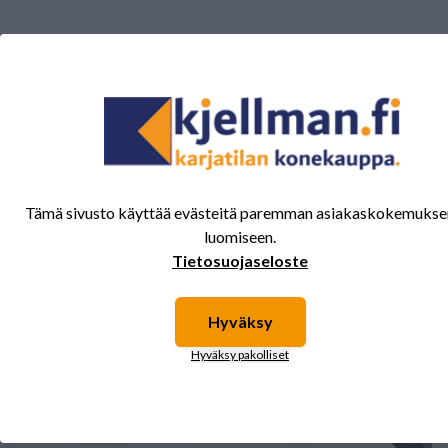
Tälle tuotteelle ei ole vielä arvioita.
Kirjaudu sisään ja
arvostele tuote.
Sinua saattavat kiinnostaa myös nämä
tuotteet.
Tämä sivusto käyttää evästeitä paremman asiakaskokemukse
luomiseen.
Tietosuojaseloste
Hyväksy
Hyväksy pakolliset