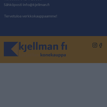
Sähköposti info@kjellman.fi
Tervetuloa verkkokauppaamme!