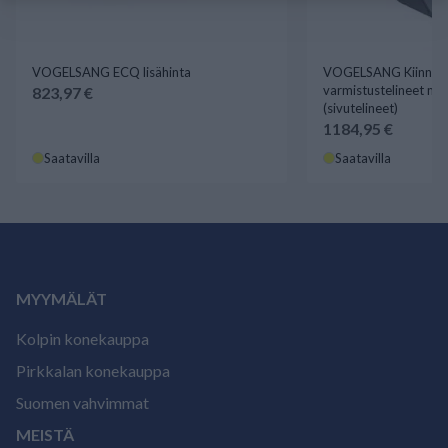
VOGELSANG ECQ lisähinta
VOGELSANG Kiinnitys
varmistustelineet mul
823,97 €
(sivutelineet)
1184,95 €
Saatavilla
Saatavilla
MYYMÄLÄT
Kolpin konekauppa
Pirkkalan konekauppa
Suomen vahvimmat
MEISTÄ