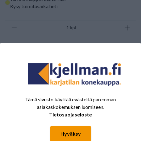
Kysy toimitusaika heti
kpl
LISÄÄ OSTOSKORIIN
ARVOSTELUJEN YHTEENVETO
(0/5)
Yhteensä 0 Arvostelut
5
0%
Tämä sivusto käyttää evästeitä paremman
asiakaskokemuksen luomiseen.
4
0%
Tietosuojaseloste
3
0%
2
0%
Hyväksy
1
0%