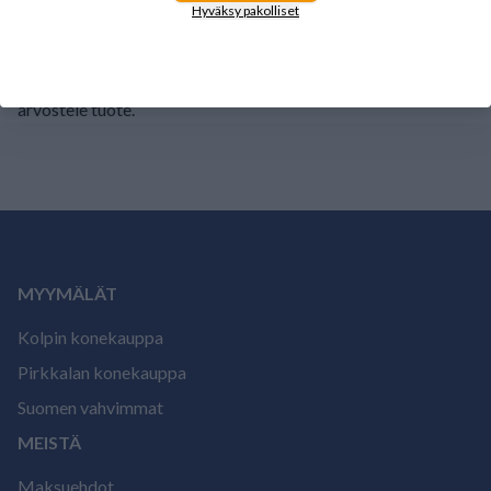
Hyväksy pakolliset
Tälle tuotteelle ei ole vielä arvioita.
Kirjaudu sisään ja
arvostele tuote.
MYYMÄLÄT
Kolpin konekauppa
Pirkkalan konekauppa
Suomen vahvimmat
MEISTÄ
Maksuehdot