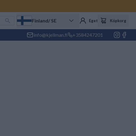
Finland
/ SE
Eget konto
Köpkorg
info@kjellman.fi
+3584247201