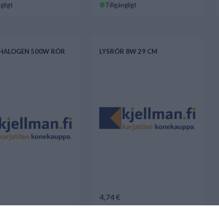
gligt
Tillgängligt
HALOGEN 500W RÖR
LYSRÖR 8W 29 CM
4,74 €
gligt
Tillgängligt