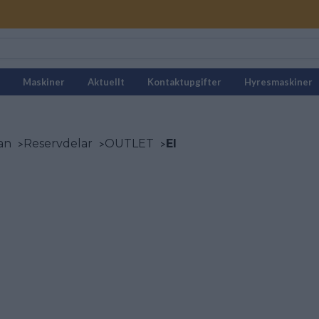
Maskiner
Aktuellt
Kontaktupgifter
Hyresmaskiner
an
>
Reservdelar
>
OUTLET
>
El