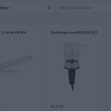
a
filter
0
 11 W 44 CM IKH
Sladdlampa 5m 60W/230V E27
€
15,77 €