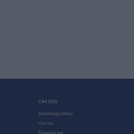
OM OSS
Betalningsvillkor
Om oss
Finansiering