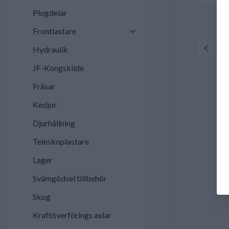
Plogdelar
Frontlastare
Hydraulik
JF-Kongskilde
Fräsar
Kedjor
Djurhållning
Teleskoplastare
Lager
Svämgödsel tillbehör
Skog
Kraftöverförings axlar