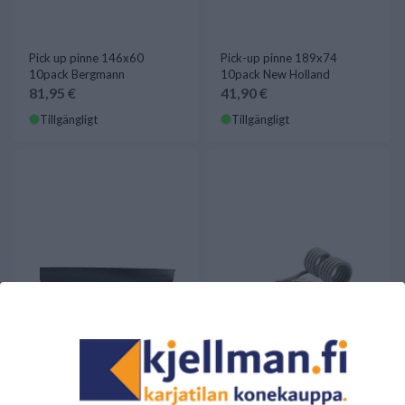
Pick up pinne 146x60
Pick-up pinne 189x74
10pack Bergmann
10pack New Holland
81,95 €
41,90 €
Tillgängligt
Tillgängligt