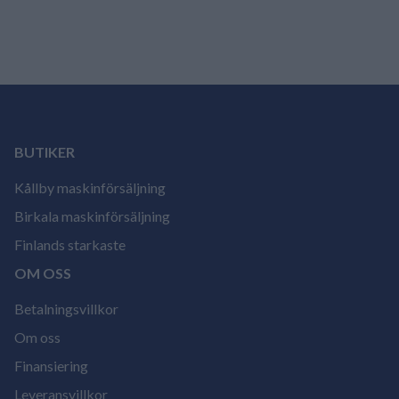
BUTIKER
Kållby maskinförsäljning
Birkala maskinförsäljning
Finlands starkaste
OM OSS
Betalningsvillkor
Om oss
Finansiering
Leveransvillkor