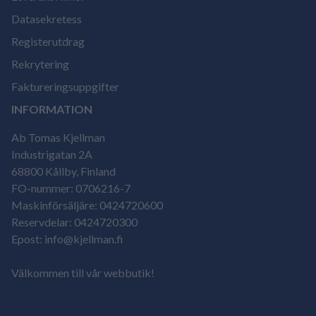
Datasekretess
Registerutdrag
Rekrytering
Faktureringsuppgifter
INFORMATION
Ab Tomas Kjellman
Industrigatan 2A
68800 Kållby, Finland
FO-nummer: 0706216-7
Maskinförsäljäre: 0424720600
Reservdelar: 0424720300
Epost: info@kjellman.fi
Välkommen till vår webbutik!