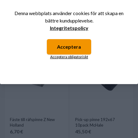
Hack kniv T 380x86 L Claas
Pick-up pinne 187x80
10pack Krone
180,00 €
74,90 €
Denna webbplats använder cookies för att skapa en
bättre kundupplevelse.
Tillgängligt
Tillgängligt
Integritetspolicy
Acceptera
Acceptera obligatoriskt
Fäste till räfspinne Z New
Pick-up pinne 192x67
Holland
10pack McHale
6,70 €
45,50 €