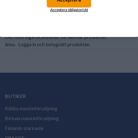
2
0%
Acceptera obligatoriskt
1
0%
Det finns inga recensioner för den här produkten
ännu.
Logga in och betygsätt produkten.
BUTIKER
Kållby maskinförsäljning
Birkala maskinförsäljning
Finlands starkaste
OM OSS