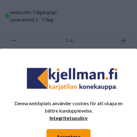
webbutik: Tillgängligt
.
Leveranstid 1 - 7 dag
st
BEGÄR OFFERT
SAMMANFATTNING AV RECENSIONER
(0/5)
Totalt 0 Recensioner
Denna webbplats använder cookies för att skapa en
5
0%
bättre kundupplevelse.
Integritetspolicy
4
0%
3
0%
Acceptera