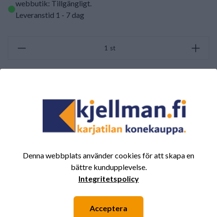
webbutik: Tillgängligt
.
Leveranstid 1 - 7 dag
st
LÄGG TILL I VARUKORGEN
SAMMANFATTNING AV RECENSIONER
(0/5)
Totalt 0 Recensioner
Denna webbplats använder cookies för att skapa en
5
0%
bättre kundupplevelse.
4
0%
Integritetspolicy
3
0%
2
0%
Acceptera