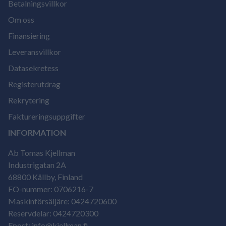
Betalningsvillkor
Om oss
Finansiering
Leveransvillkor
Datasekretess
Registerutdrag
Rekrytering
Faktureringsuppgifter
INFORMATION
Ab Tomas Kjellman
Industrigatan 2A
68800 Kållby, Finland
FO-nummer: 0706216-7
Maskinförsäljäre: 0424720600
Reservdelar: 0424720300
Epost: info@kjellman.fi