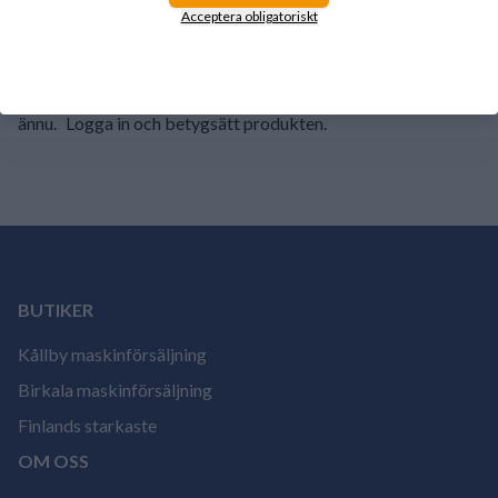
1
0%
Acceptera obligatoriskt
Det finns inga recensioner för den här produkten
ännu.
Logga in och betygsätt produkten.
BUTIKER
Kållby maskinförsäljning
Birkala maskinförsäljning
Finlands starkaste
OM OSS