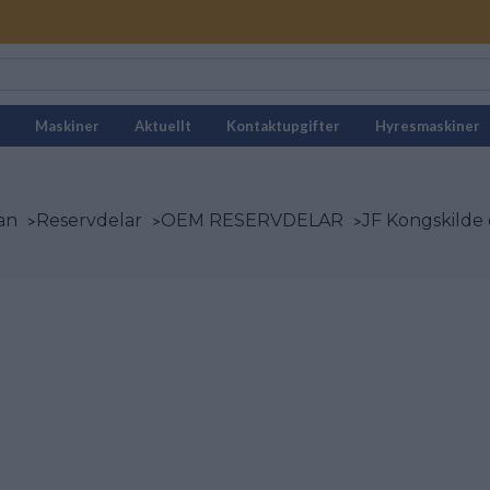
Maskiner
Aktuellt
Kontaktupgifter
Hyresmaskiner
an
>
Reservdelar
>
OEM RESERVDELAR
>
JF Kongskilde 