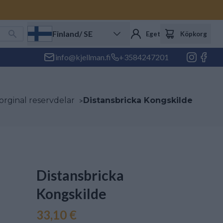
Finland
/ SE
Eget konto
Köpkorg
info@kjellman.fi
+3584247201
orginal reservdelar
>
Distansbricka Kongskilde
Distansbricka
Kongskilde
33,10 €