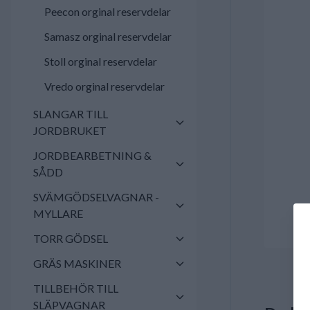
Peecon orginal reservdelar
Samasz orginal reservdelar
Stoll orginal reservdelar
Vredo orginal reservdelar
SLANGAR TILL
JORDBRUKET
JORDBEARBETNING &
SÅDD
SVÄMGÖDSELVAGNAR -
MYLLARE
TORR GÖDSEL
GRÄS MASKINER
TILLBEHÖR TILL
SLÄPVAGNAR