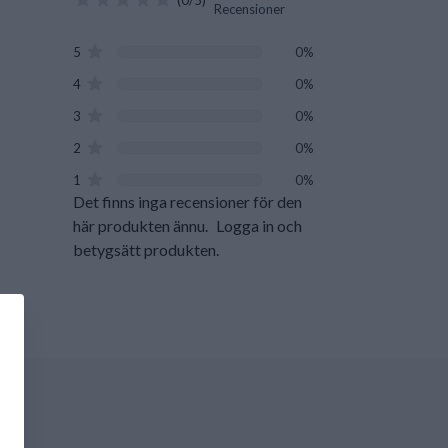
(0/5)
Recensioner
5
0%
4
0%
3
0%
2
0%
1
0%
Det finns inga recensioner för den
här produkten ännu.
Logga in och
betygsätt produkten.