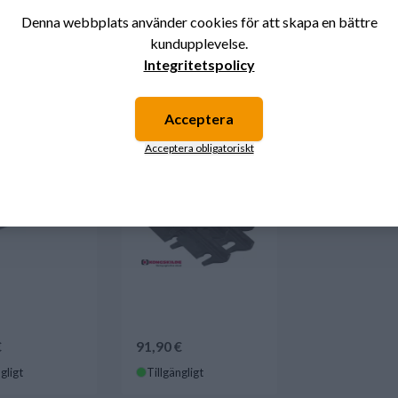
nske också är intresserad av dessa produk
Denna webbplats använder cookies för att skapa en bättre
kundupplevelse.
Integritetspolicy
ka Kongskilde
Hack kniv HD 5pack
Kongskilde
Acceptera
Acceptera obligatoriskt
€
91,90 €
gligt
Tillgängligt