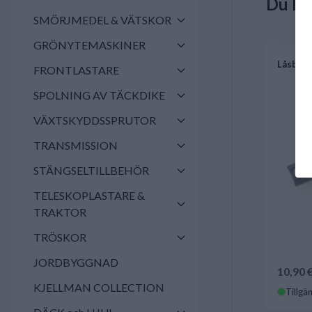
Du ka
SMÖRJMEDEL & VÄTSKOR
GRÖNYTEMASKINER
Låsbric
FRONTLASTARE
SPOLNING AV TÄCKDIKE
VÄXTSKYDDSSPRUTOR
TRANSMISSION
STÄNGSELTILLBEHÖR
TELESKOPLASTARE &
TRAKTOR
TRÖSKOR
JORDBYGGNAD
10,90 
KJELLMAN COLLECTION
Tillgän