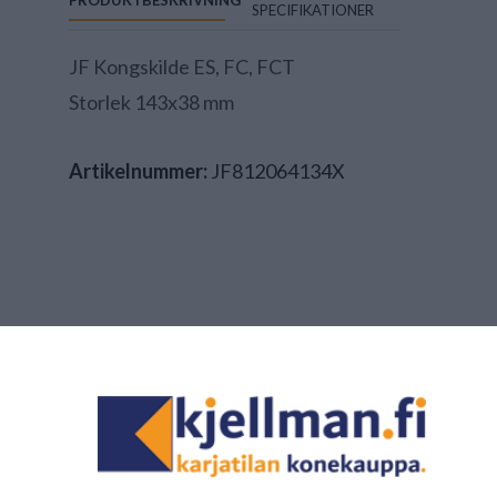
PRODUKTBESKRIVNING
SPECIFIKATIONER
JF Kongskilde ES, FC, FCT
Storlek 143x38 mm
Artikelnummer:
JF812064134X