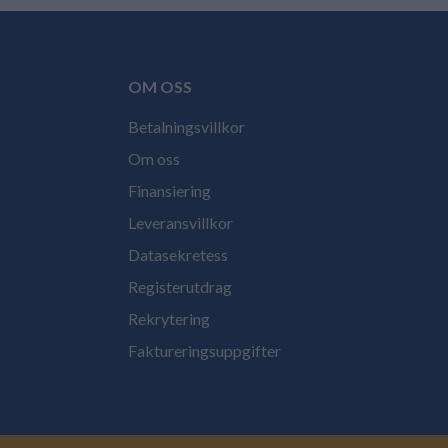
OM OSS
Betalningsvillkor
Om oss
Finansiering
Leveransvillkor
Datasekretess
Registerutdrag
Rekrytering
Faktureringsuppgifter