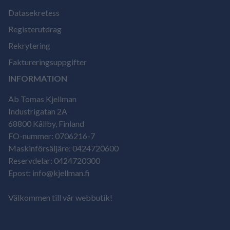
Datasekretess
Registerutdrag
Rekrytering
Faktureringsuppgifter
INFORMATION
Ab Tomas Kjellman
Industrigatan 2A
68800 Kållby, Finland
FO-nummer: 0706216-7
Maskinförsäljäre: 0424720600
Reservdelar: 0424720300
Epost: info@kjellman.fi
Välkommen till vår webbutik!