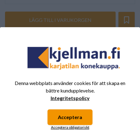
LÄGG TILL I VARUKORGEN
SAMMANFATTNING AV RECENSIONER
(0/5)
Totalt 0 Recensioner
5
0%
4
0%
Denna webbplats använder cookies för att skapa en
3
0%
bättre kundupplevelse.
2
0%
Integritetspolicy
1
0%
Acceptera
Acceptera obligatoriskt
Det finns inga recensioner för den här produkten