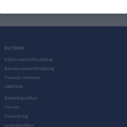
ännu.
Logga in och betygsätt produkten.
BUTIKER
Kållby maskinförsäljning
Birkala maskinförsäljning
Finlands starkaste
OM OSS
Betalningsvillkor
Om oss
Finansiering
Leveransvillkor