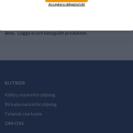
1
0%
Acceptera obligatoriskt
Det finns inga recensioner för den här produkten
ännu.
Logga in och betygsätt produkten.
BUTIKER
Kållby maskinförsäljning
Birkala maskinförsäljning
Finlands starkaste
OM OSS