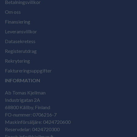
Betalningsvillkor
Om oss
Finansiering
Leveransvillkor
Datasekretess
Registerutdrag
Rekrytering
Faktureringsuppgifter
INFORMATION
Ab Tomas Kjellman
Industrigatan 2A
68800 Kållby, Finland
FO-nummer: 0706216-7
Maskinförsäljäre: 0424720600
Reservdelar: 0424720300
Epost: info@kjellman.fi