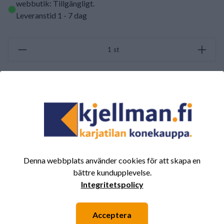
webbutik: Tillgängligt
.
Leveranstid 1 - 7 dag
st
LÄGG TILL I VARUKORGEN
SAMMANFATTNING AV RECENSIONER
(0/5)
Totalt 0 Recensioner
Denna webbplats använder cookies för att skapa en
5
0%
bättre kundupplevelse.
4
0%
Integritetspolicy
3
0%
2
0%
Acceptera