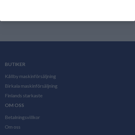
Det finns inga recensioner för den här produkten
ännu.
Logga in och betygsätt produkten.
BUTIKER
Kållby maskinförsäljning
Birkala maskinförsäljning
Finlands starkaste
OM OSS
Betalningsvillkor
Om oss