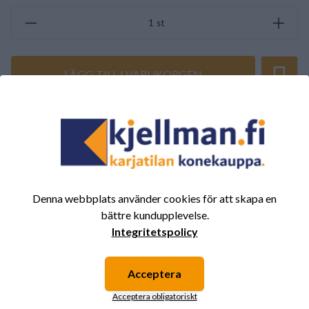
st
LÄGG TILL I VARUKORGEN
SAMMANFATTNING AV RECENSIONER
(0/5)
Totalt 0 Recensioner
5
0%
Denna webbplats använder cookies för att skapa en
4
0%
bättre kundupplevelse.
3
0%
Integritetspolicy
2
0%
1
0%
Acceptera
Acceptera obligatoriskt