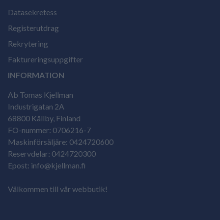
Datasekretess
Registerutdrag
Rekrytering
Faktureringsuppgifter
INFORMATION
Ab Tomas Kjellman
Industrigatan 2A
68800 Kållby, Finland
FO-nummer: 0706216-7
Maskinförsäljäre: 0424720600
Reservdelar: 0424720300
Epost: info@kjellman.fi
Välkommen till vår webbutik!