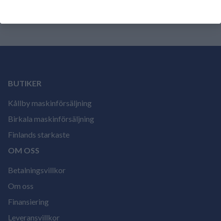
ännu.
Logga in och betygsätt produkten.
BUTIKER
Kållby maskinförsäljning
Birkala maskinförsäljning
Finlands starkaste
OM OSS
Betalningsvillkor
Om oss
Finansiering
Leveransvillkor