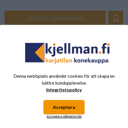
LÄGG TILL I VARUKORGEN
SAMMANFATTNING AV RECENSIONER
(0/5)
Totalt 0 Recensioner
5
0%
4
0%
Denna webbplats använder cookies för att skapa en
3
0%
bättre kundupplevelse.
2
0%
Integritetspolicy
1
0%
Acceptera
Acceptera obligatoriskt
Det finns inga recensioner för den här produkten