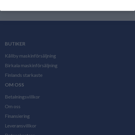
BUTIKER
Kållby maskinförsäljning
Birkala maskinförsäljning
Finlands starkaste
OM OSS
Betalningsvillkor
Om oss
Finansiering
Leveransvillkor